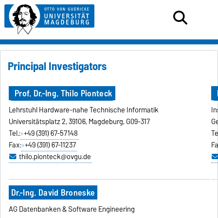
Principal Investigators
Prof. Dr.-Ing. Thilo Pionteck
Lehrstuhl Hardware-nahe Technische Informatik
In
Universitätsplatz 2, 39106, Magdeburg, G09-317
Ge
Tel.:
+49 (391) 67-57148
Te
Fax:
+49 (391) 67-11237
Fa
thilo.pionteck@ovgu.de
Dr.-Ing. David Broneske
AG Datenbanken & Software Engineering